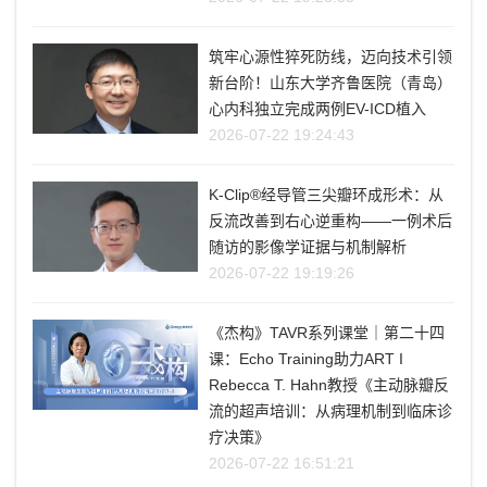
筑牢心源性猝死防线，迈向技术引领
新台阶！山东大学齐鲁医院（青岛）
心内科独立完成两例EV-ICD植入
2026-07-22 19:24:43
K-Clip®经导管三尖瓣环成形术：从
反流改善到右心逆重构——一例术后
随访的影像学证据与机制解析
2026-07-22 19:19:26
《杰构》TAVR系列课堂｜第二十四
课：Echo Training助力ART I
Rebecca T. Hahn教授《主动脉瓣反
流的超声培训：从病理机制到临床诊
疗决策》
2026-07-22 16:51:21