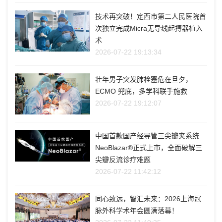
技术再突破！定西市第二人民医院首
次独立完成Micra无导线起搏器植入
术
2026-07-22 19:13:34
壮年男子突发肺栓塞危在旦夕，
ECMO 兜底，多学科联手施救
2026-07-22 19:12:07
中国首款国产经导管三尖瓣夹系统
NeoBlazar®正式上市，全面破解三
尖瓣反流诊疗难题
2026-07-22 11:42:12
同心致远，智汇未来：2026上海冠
脉外科学术年会圆满落幕！