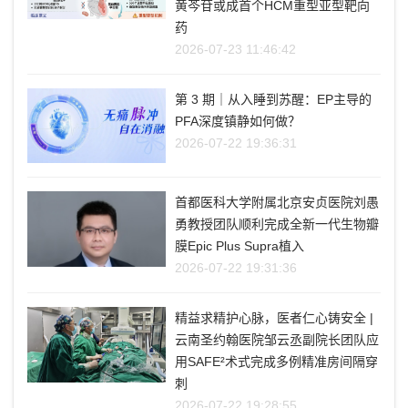
黄芩苷或成首个HCM重型亚型靶向
药
2026-07-23 11:46:42
第 3 期｜从入睡到苏醒：EP主导的
PFA深度镇静如何做？
2026-07-22 19:36:31
首都医科大学附属北京安贞医院刘愚
勇教授团队顺利完成全新一代生物瓣
膜Epic Plus Supra植入
2026-07-22 19:31:36
精益求精护心脉，医者仁心铸安全 |
云南圣约翰医院邹云丞副院长团队应
用SAFE²术式完成多例精准房间隔穿
刺
2026-07-22 19:28:55