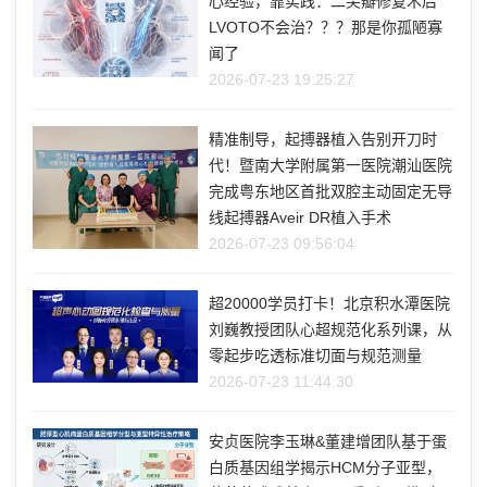
心经验，靠实践：二尖瓣修复术后
LVOTO不会治？？？那是你孤陋寡
闻了
2026-07-23 19:25:27
精准制导，起搏器植入告别开刀时
代！暨南大学附属第一医院潮汕医院
完成粤东地区首批双腔主动固定无导
线起搏器Aveir DR植入手术
2026-07-23 09:56:04
超20000学员打卡！北京积水潭医院
刘巍教授团队心超规范化系列课，从
零起步吃透标准切面与规范测量
2026-07-23 11:44:30
安贞医院李玉琳&董建增团队基于蛋
白质基因组学揭示HCM分子亚型，