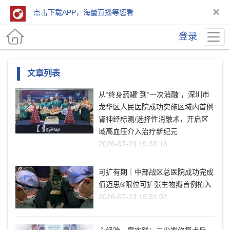
×
点击下载APP，海量直播等您看
登录
文章列表
从“终身药罐”到“一次消融”，深圳市
龙华区人民医院成功实施区域内首例
肾神经标测/选择性消融术，开启区
域高血压介入治疗新纪元
2026-07-23 19:33:16
可扩有期｜中部战区总医院成功完成
佰迈思®限位可扩张生物瓣首例植入
2026-07-23 19:31:02