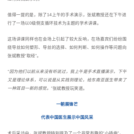
值得一提的是，除了14上午的手术演示，张斌教授还在下午进
行了一场以0级侧支循环技术为主题的学术讲课。
这场讲课同样也在会场上引起了较大反响，在场嘉宾们纷纷围
绕导丝如何塑形、导丝的选择、如何判断、如何操作等问题向
张斌教授“取经”。
“因为他们以前从来没有听说过，我上午是手术直播演示，下午
又是理论体系，可以说是从实践到理论，给东南亚医生带来了
一种耳目一新的感觉。”
张斌教授玩笑道。
一朝展锋芒
代表中国医生展示中国风采
术后采访中，张斌教授特别提及了一个非常有趣的“小插曲”。