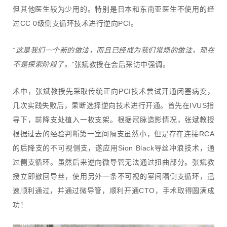
但其他医生较为少用的。特别是日本和东南亚医生不使用的经
过CC 0级侧支循环技术进行逆向PCI。
“这是我们一个新的做法，而且已经成为我们常规的做法，现在
不是探索阶段了。”
张斌教授在会后采访中强调。
术中，张斌教授先采取传统正向PCI技术尝试开通闭塞病变，
几次实践失败后，果断选择逆向技术进行开通。首先在IVUS指
导下，前降支处植入一枚支架。根据冠脉造影情况，张斌教授
根据过去的经验判断第一室间隔支虽然小，但是存在连接RCA
的后降支的不可视侧支，遂应用Sion Black导丝冲浪技术，通
过侧支循环。虽然后来逆向微导管无法通过扭曲部分。张斌教
授立即撤回导丝，使用另外一条不可视的室间隔侧支循环，迅
速顺利通过，并通过微导管，顺利开通CTO，手术取得圆满成
功！