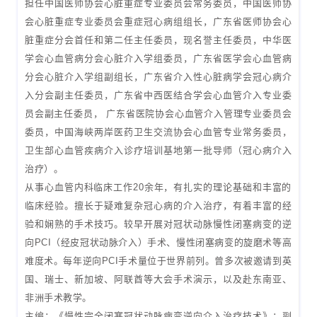
担任中国医师协会心脏重症专业委员会常务委员，中国医师协
会心脏重症专业委员会重症冠心病组组长，广东省医师协会心
脏重症分会首任和第二任主任委员，现名誉主任委员，中华医
学会心血管病分会心脏介入学组委员，广东省医学会心血管病
分会心脏介入学组副组长，广东省介入性心脏病学会冠心病介
入分会副主任委员，广东省中西医结合学会心血管介入专业委
员会副主任委员， 广东省医院协会心血管介入管理专业委员会
委员，中国海峡两岸医药卫生交流协会心血管专业常务委员，
卫生部心血管疾病介入诊疗培训基地第一批导师（冠心病介入
治疗）。
从事心血管内科临床工作20余年，有扎实的理论基础和丰富的
临床经验。擅长于疑难复杂冠心病的介入治疗，有着丰富的经
验和娴熟的手术技巧。较早开展对冠状动脉慢性闭塞病变的逆
向PCI（经皮冠状动脉介入）手术、慢性闭塞病变的旋磨术等高
难度术。每年逆向PCI手术量位于世界前列。曾多次被邀请到英
国、瑞士、新加坡、阿联酋等大会手术演示，以及赴东南亚、
非洲手术教学。
主编：《慢性完全闭塞冠状动脉病变逆向介入治疗技术》；副