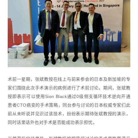
术前一星期，张斌教授在线上与前来参会的日本及新加坡的专
家们围绕此次手术演示的病例进行了术前讨论。期间，张斌教
授即表示可以使用Sion Black通过0级侧支循环技术逆向开通
患者CTO病变的手术策略，同台参与讨论的日本权威专家们此
前从未听说并见识过该技术，纷纷表示期待张斌教授的演示，
同时话里话外也对手术是否能成功表示担忧。