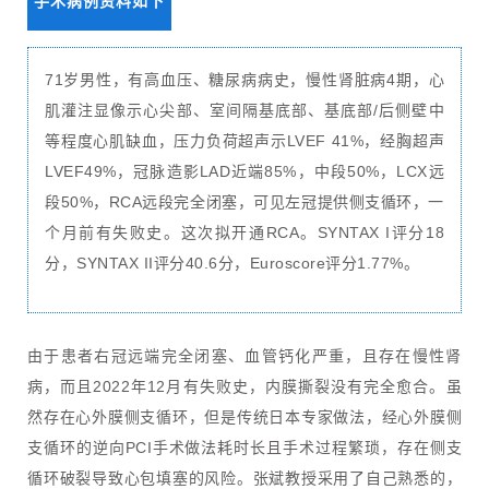
手术病例资料如下
71岁男性，有高血压、糖尿病病史，慢性肾脏病4期，心
肌灌注显像示心尖部、室间隔基底部、基底部/后侧壁中
等程度心肌缺血，压力负荷超声示LVEF 41%，经胸超声
LVEF49%，冠脉造影LAD近端85%，中段50%，LCX远
段50%，RCA远段完全闭塞，可见左冠提供侧支循环，一
个月前有失败史。这次拟开通RCA。SYNTAX I评分18
分，SYNTAX II评分40.6分，Euroscore评分1.77%。
由于患者右冠远端完全闭塞、血管钙化严重，且存在慢性肾
病，而且2022年12月有失败史，内膜撕裂没有完全愈合。虽
然存在心外膜侧支循环，但是传统日本专家做法，经心外膜侧
支循环的逆向PCI手术做法耗时长且手术过程繁琐，存在侧支
循环破裂导致心包填塞的风险。张斌教授采用了自己熟悉的，