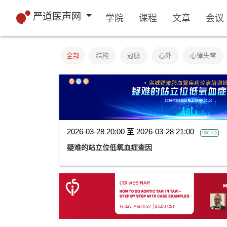
严道医声网
学院
课程
文章
会议
全部
结构
冠脉
心外
心律失常
2026-03-28 20:00 至 2026-03-28 21:00
1001人次
疑难的站立位低氧血症查因