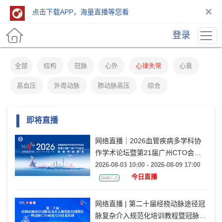
×
点击下载APP，海量直播等您看
登录
全部
结构
冠脉
心外
心律失常
心衰
高血压
外周动脉
肺动脉高压
综合
即将直播
网络直播｜2026血管疾病多学科协
作学术论坛暨第21届广州CTO会议
暨岭南瓣膜会（VMDT2026）
2026-08-03 10:00 - 2026-08-09 17:00
今日直播
11640人次
网络直播 | 第二十届经桡动脉途径冠
脉复杂介入规范化培训教程暨冠脉