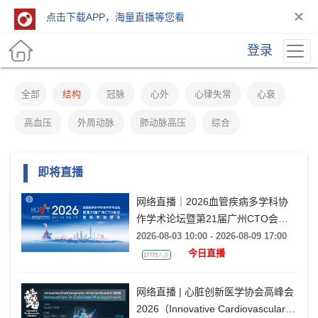
×
点击下载APP，海量直播等您看
登录
全部
结构
冠脉
心外
心律失常
心衰
高血压
外周动脉
肺动脉高压
综合
即将直播
网络直播｜2026血管疾病多学科协
作学术论坛暨第21届广州CTO会议
暨岭南瓣膜会（VMDT2026）
2026-08-03 10:00 - 2026-08-09 17:00
今日直播
17773人次
网络直播 | 心脏创新医学协会高峰会
2026（Innovative Cardiovascular