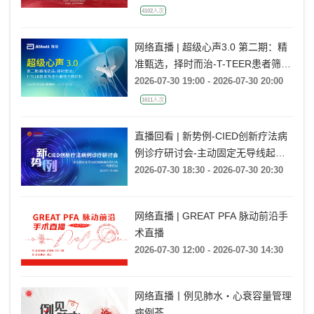
4102人次
网络直播 | 超级心声3.0 第二期：精
准甄选，择时而治-T-TEER患者筛选
与最佳干预时机
2026-07-30 19:00 - 2026-07-30 20:00
1611人次
直播回看 | 新势例-CIED创新疗法病
例诊疗研讨会-主动固定无导线起搏
器病例研讨会——内蒙古站
2026-07-30 18:30 - 2026-07-30 20:30
网络直播 | GREAT PFA 脉动前沿手
术直播
2026-07-30 12:00 - 2026-07-30 14:30
网络直播丨例见肺水・心衰容量管理
病例荟