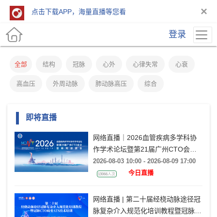
×
点击下载APP，海量直播等您看
登录
全部
结构
冠脉
心外
心律失常
心衰
高血压
外周动脉
肺动脉高压
综合
即将直播
网络直播｜2026血管疾病多学科协
作学术论坛暨第21届广州CTO会议
暨岭南瓣膜会（VMDT2026）
2026-08-03 10:00 - 2026-08-09 17:00
今日直播
13066人次
网络直播 | 第二十届经桡动脉途径冠
脉复杂介入规范化培训教程暨冠脉