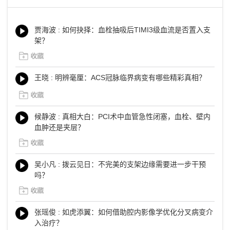
贾海波 : 如何抉择：血栓抽吸后TIMI3级血流是否置入支
架？
王晓 : 明辨毫厘：ACS冠脉临界病变有哪些精彩真相？
候静波 : 真相大白：PCI术中血管急性闭塞，血栓、壁内
血肿还是夹层？
吴小凡 : 拨云见日：不完美的支架边缘需要进一步干预
吗？
张瑶俊 : 如虎添翼：如何借助腔内影像学优化分叉病变介
入治疗？