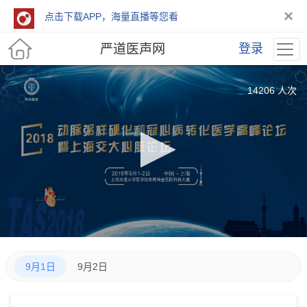
×
点击下载APP，海量直播等您看
严道医声网
登录
14206 人次
9月1日
9月2日