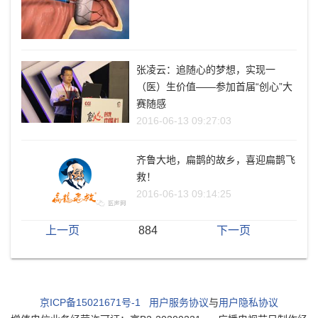
张凌云：追随心的梦想，实现一
（医）生价值——参加首届“创心”大
赛随感
2016-06-13 09:27:03
齐鲁大地，扁鹊的故乡，喜迎扁鹊飞
救！
2016-06-13 09:14:25
上一页
884
下一页
京ICP备15021671号-1
用户服务协议
与
用户隐私协议