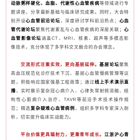
动脉粥样硬化、血脂、代谢性心血管疾病
等领域进行专
题讲座，分享最新基础与临床研究成果。同时，大会特
别开设
心血管前沿论坛
，深度研讨学科前沿热点；
心血
管代谢论坛
聚焦代谢紊乱与心血管疾病的深层关联；
心
血管影像论坛
涵盖CT、MRI、核素、超声等多模态影
像技术，充分体现了多学科交叉融合的办会理念。
交流形式注重实效，更向基层延伸。
基层论坛
聚焦
高血压规范化诊疗技术下沉、基层心血管慢病管理等议
题，积极响应国家强基工程政策；通过
线上手术演示直
播
，实时展示复杂冠心病介入、心律失常射频消融、结
构性心脏病介入治疗、TAVR等前沿手术技术操作规
范；精选
复杂疑难心血管病例
，组织多学科专家深入剖
析，切实提升临床实战能力。
平台价值更具辐射力，更重青年成长。
江浙沪心青