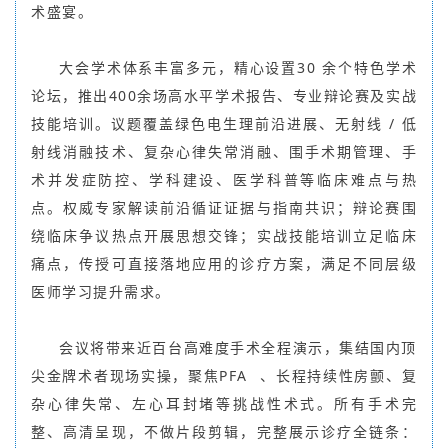
术盛宴。
大会学术体系丰富多元，精心设置30 余个特色学术
论坛，推出400余场高水平学术报告、专业辩论赛及实战
技能培训。议题覆盖绿色电生理前沿进展、无射线 / 低
射线消融技术、复杂心律失常消融、围手术期管理、手
术并发症防控、学科建设、医学科普等临床难点与热
点。权威专家解读前沿循证证据与指南共识；辩论赛围
绕临床争议热点开展思想交锋；实战技能培训立足临床
痛点，传授可直接落地应用的诊疗方案，满足不同层级
医师学习提升需求。
会议将带来近百台高难度手术全程演示，集结国内顶
尖金牌术者现场实操，聚焦
PFA
、长程持续性房颤、复
杂心律失常、左心耳封堵等挑战性术式。所有手术完
整、高清呈现，不做片段剪辑，完整展示诊疗全链条：