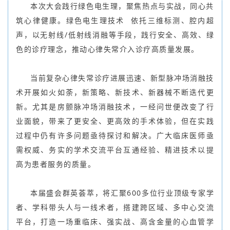
本次大会践行绿色电生理，聚焦热点与实战，同心共
筑心律健康。绿色
电生理技术
依托三维标测、腔内超
声，以无射线/低射线消融等手段，践行安全、高效、绿
色的诊疗理念，推动心律失常介入诊疗高质量发展。
当前复杂心律失常诊疗进展迅速、新型脉冲场消融技
术开展如火如荼，新策略、新技术、新器械不断迭代更
新。尤其是房颤脉冲场消融技术，一经问世便改变了行
业面貌，带来了更安全、更高效的手术体验，但在实践
过程中仍有许多问题亟待探讨和解决。广大临床医师亟
需权威、务实的学术交流平台互通经验、精进技术以提
高为患者服务的质量。
本届盛会群英荟萃，将汇聚600多位行业顶级专家学
者、学科带头人与一线术者，搭建跨区域、多中心交流
平台，打造一场重临床、强实战、高含金量的心血管学