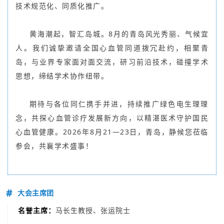
技术规范化、同质化推广。
黄海潮起，智汇岛城。8月的青岛风光秀丽、气候宜
人。我们诚挚邀请全国心血管同道拨冗赴约，相聚青
岛，与业界专家面对面交流，研习前沿技术，碰撞学术
思想，缔结学术协作纽带。
期待与各位同仁携手并进，持续推广绿色电生理理
念，共探心血管诊疗发展新方向，以精湛医术守护国民
心血管健康。2026年8月21—23日，青岛，静候您莅临
参会，共襄学术盛事！
#
大会主席团
名誉主席：
马长生教授、
张运院士