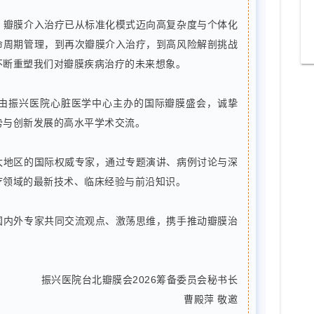
，瓣膜介入治疗已从标准化模式迈向高复杂度与个体化
命周期管理，到再次瓣膜介入治疗，到高风险解剖挑战
不断重塑我们对瓣膜疾病治疗的未来想象。
由振兴医院心脏医学中心主办的国际瓣膜盛会，诚挚
势与创新发展的高水平学术交流。
太地区的国际权威专家，通过专题演讲、病例讨论与深
疗领域的最新技术、临床经验与前沿知识。
国内外专家共同交流观点、激荡思维，携手推动瓣膜治
振兴医院台北瓣膜会2026筹备委员会秘书长
曹殿萍 敬邀