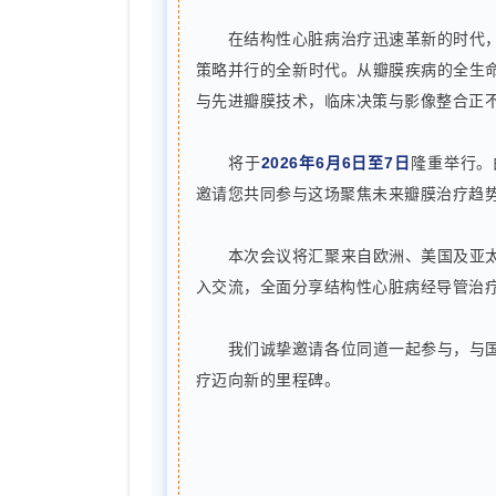
在结构性心脏病治疗迅速革新的时代
策略并行的全新时代。从瓣膜疾病的全生
与先进瓣膜技术，临床决策与影像整合正
将于
2026年6月6日至7日
隆重举行。
邀请您共同参与这场聚焦未来瓣膜治疗趋
本次会议将汇聚来自欧洲、美国及亚
入交流，全面分享结构性心脏病经导管治
我们诚挚邀请各位同道一起参与，与
疗迈向新的里程碑。