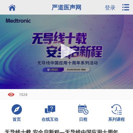
严道医声网
登录
1024
首页
日程
系列课程
在线互动
无导线十载 安全启新程—无导线中国应用十周年