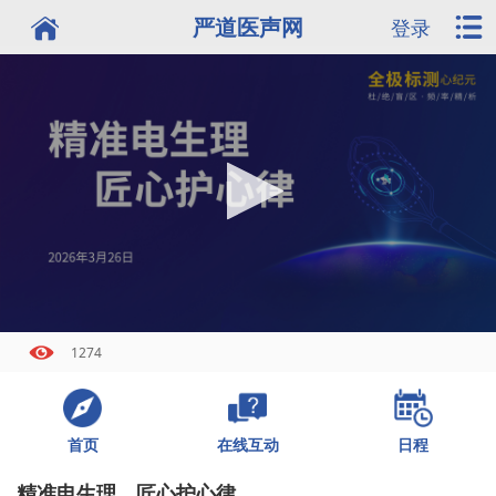
严道医声网
登录
1274
首页
日程
在线互动
精准电生理，匠心护心律