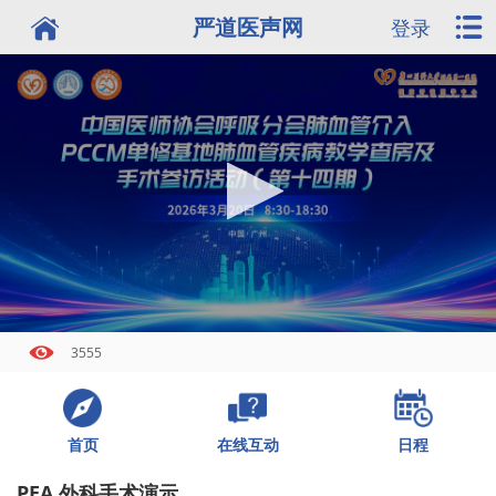
严道医声网
登录
3555
首页
日程
在线互动
PEA 外科手术演示