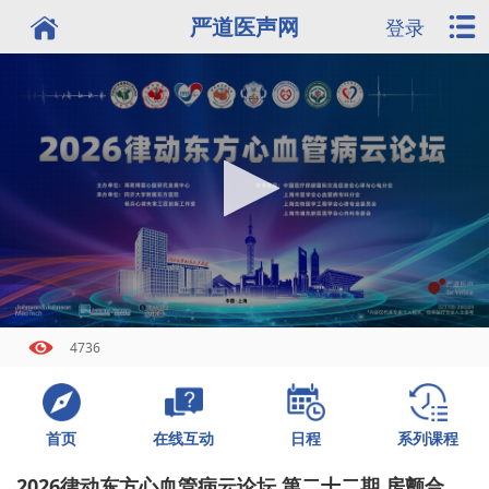
严道医声网
登录
4736
首页
日程
系列课程
在线互动
2026律动东方心血管病云论坛 第二十二期 房颤合