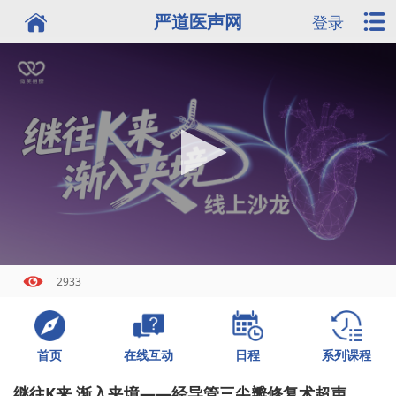
严道医声网
登录
2933
首页
日程
系列课程
在线互动
继往K来 渐入夹境——经导管三尖瓣修复术超声