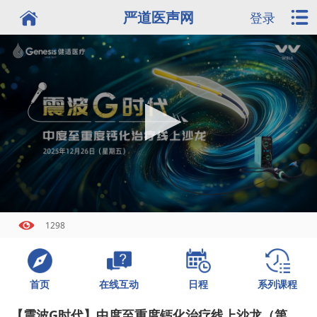
严道医声网
登录
1298
首页
日程
系列课程
在线互动
【震波G时代】中度至重度钙化治疗线上沙龙（第