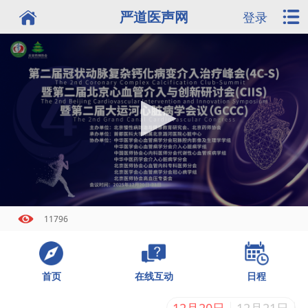
严道医声网
登录
11796
首页
日程
在线互动