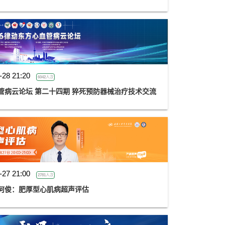
-28 21:20
6042人次
血管病云论坛 第二十四期 猝死预防器械治疗技术交流
-27 21:00
2781人次
金楚心声心脏超声讲座第三期 何俊：肥厚型心肌病超声评估