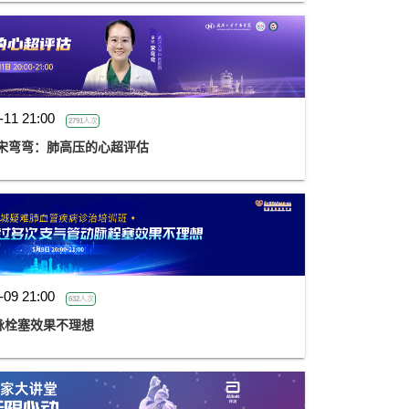
-11 21:00
2791人次
金楚心声心脏超声讲座第三期 宋弯弯：肺高压的心超评估
-09 21:00
632人次
脉栓塞效果不理想