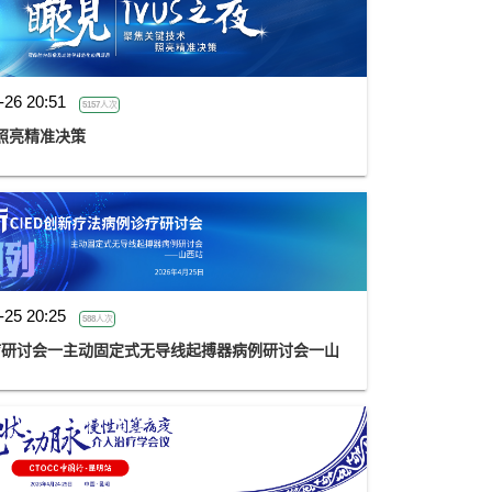
-26 20:51
5157人次
 照亮精准决策
-25 20:25
588人次
诊疗研讨会一主动固定式无导线起搏器病例研讨会一山