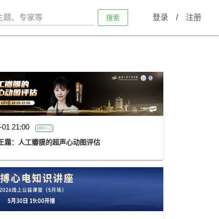
登录
/
注册
搜索
-01 21:00
1839人次
金楚心声心脏超声讲座第三期 王霜：人工瓣膜的超声心动图评估