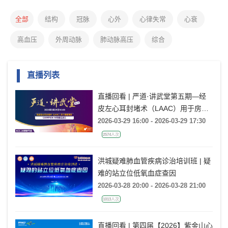
全部
结构
冠脉
心外
心律失常
心衰
高血压
外周动脉
肺动脉高压
综合
直播列表
直播回看 | 严道·讲武堂第五期—经
皮左心耳封堵术（LAAC）用于房颤
预防：CHAMPION-AF的循证启示
2026-03-29 16:00 - 2026-03-29 17:30
2574人次
洪城疑难肺血管疾病诊治培训班 | 疑
难的站立位低氧血症查因
2026-03-28 20:00 - 2026-03-28 21:00
1013人次
直播回看 | 第四届【2026】紫金山心