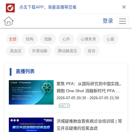
×
点击下载APP，海量直播等您看
登录
全部
结构
冠脉
心外
心律失常
心衰
高血压
外周动脉
肺动脉高压
综合
直播列表
聚焦 PFA：从国际研究到中国实践，
拥抱 One-Shot 消融新时代 PFA:
From Global Research to China
2026-07-05 20:30 - 2026-07-05 21:50
Practice, Embracing the One-Shot
1252人次
Ablation Era ——电生理国际前沿专
题会
洪城疑难肺血管疾病诊治培训班 | 常
见并且疑难的低氧血症