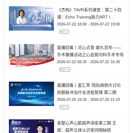
《杰构》TAVR系列课堂｜第二十四
课：Echo Training助力ART I
Rebecca T. Hahn教授《主动脉瓣反
2026-07-22 18:00 - 2026-07-22 19:00
流的超声培训：从病理机制到临床诊
539人次
疗决策》
直播回看丨贞心贞意·献礼百年——
手术展播活动之心血管内科手术专场
2026-07-22 08:30 - 2026-07-22 16:30
8008人次
直播回看丨星汇萃·院际病例大讨论
房颤脉冲治疗全流程管理 第二期
2026-07-20 19:30 - 2026-07-20 21:10
716人次
金楚心声心脏超声讲座第三期 王
斌：超声立体认识室间隔缺损